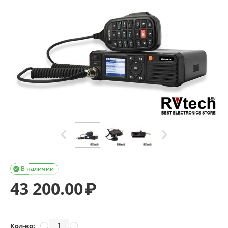
В наличии

43 200.00
₽
Кол-во:
−
+