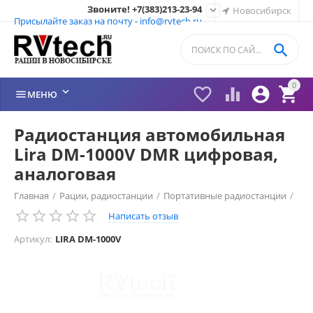
Звоните! +7(383)213-23-94

Новосибирск
Присылайте заказ на почту - info@rvtech.ru

0






МЕНЮ
Радиостанция автомобильная
Lira DM-1000V DMR цифровая,
аналоговая
Главная
/
Рации, радиостанции
/
Портативные радиостанции
/
Написать отзыв
Рации ЛИРА (LiRA) Россия
/
Рации Lira
/
Артикул:
LIRA DM-1000V