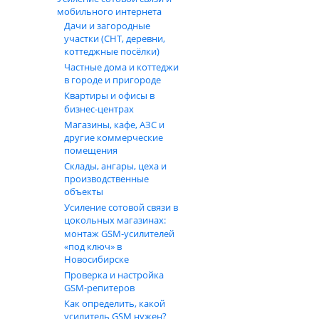
мобильного интернета
Дачи и загородные
участки (СНТ, деревни,
коттеджные посёлки)
Частные дома и коттеджи
в городе и пригороде
Квартиры и офисы в
бизнес‑центрах
Магазины, кафе, АЗС и
другие коммерческие
помещения
Склады, ангары, цеха и
производственные
объекты
Усиление сотовой связи в
цокольных магазинах:
монтаж GSM‑усилителей
«под ключ» в
Новосибирске
Проверка и настройка
GSM-репитеров
Как определить, какой
усилитель GSM нужен?