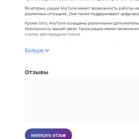
Во-вторых, рации AnyTone имеют возможность работы на 
различных ситуациях. Они также поддерживают цифровой
Кроме того, AnyTone оснащены различными дополнител
безопасность вашей связи. Также рации имеют возможнос
кнопку для передачи голоса.
AnyTone легкие в использовании и имеют удобную кнопо
Больше
В заключение, рации AnyTone предлагают высокое качес
подходят для командной работы, альпинизма, туризма, ст
Отзывы
НАПИСАТЬ ОТЗЫВ