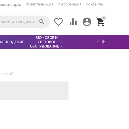
Усилитель GSM
Информация
Контакты
овосибирск
0





ЗВУКОВОЕ И
МЕТАЛЛОДЕТЕКТОР
ХИТЫ
КИСЛОТНЫЕ
1/2
НАБЛЮДЕНИЕ
СВЕТОВОЕ
УСЛУГИ
БЕЗОПАСНОСТЬ
СКИДКИ
НОВИНКИ


АККУМУЛЯТОРЫ
ПРОДАЖ
СФИНКС (SPHINX)

ОБОРУДОВАНИЕ

 (Китай)