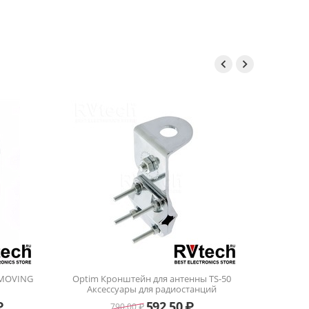


Аккумулятор для рации BaoFeng UV-82 3800
Та
мАч
900.00
₽
1 200.00
₽
енны TS-50
станций
₽