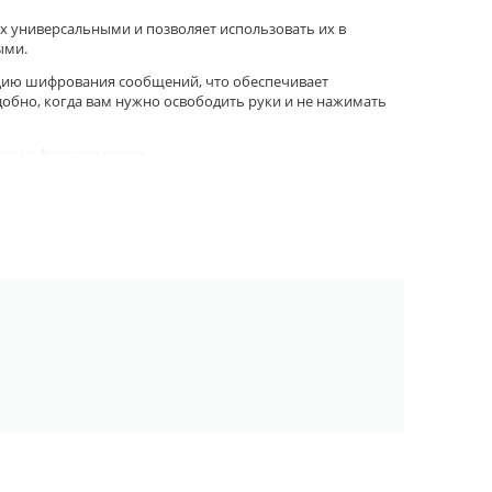
х универсальными и позволяет использовать их в
ыми.
цию шифрования сообщений, что обеспечивает
добно, когда вам нужно освободить руки и не нажимать
тры и функции рации.
ания. Они надежны, удобны в использовании и идеально
тояния.