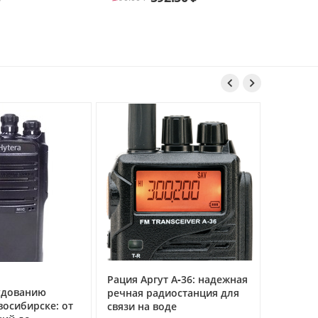


ут А‑36: надежная
Рация Аргут А‑12:
Рация 
диостанция для
профессиональная
униве
воде
авиационная радиостанция
мульт