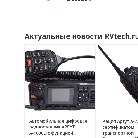
Актуальные новости RVtech.r
ифровая
Рация Аргут А‑73 UHF с
Ubiquiti GP‑A2
ГУТ
сертификатом
(POE‑24‑12W)
ей
транспортной
питания PoE 24