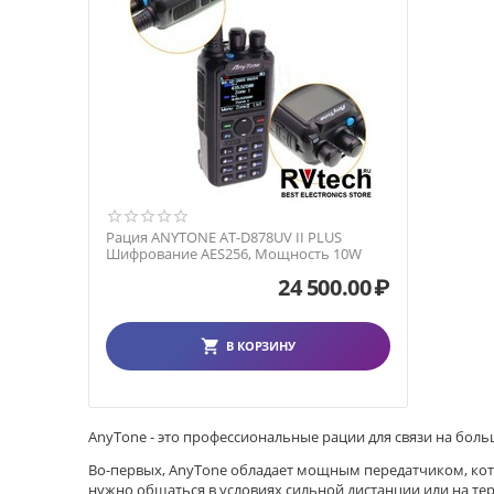
Рация ANYTONE AT-D878UV II PLUS
Шифрование AES256, Мощность 10W
24 500.00
₽
В КОРЗИНУ
AnyTone - это профессиональные рации для связи на боль
Во-первых, AnyTone обладает мощным передатчиком, кото
нужно общаться в условиях сильной дистанции или на те