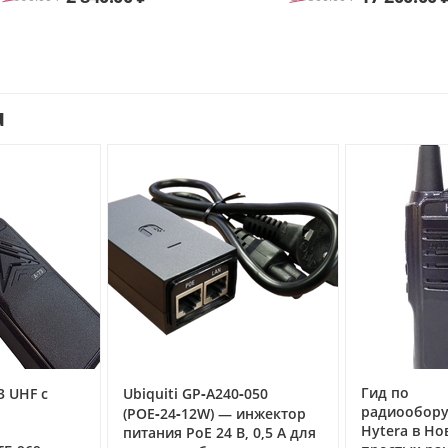
u
Гид по
40‑050
Рация Арг
радиооборудованию
речная ра
 — инжектор
Hytera в Новосибирске: от
связи на 
 В, 0,5 А для