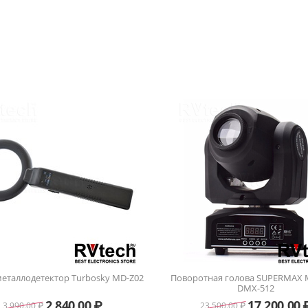
воротная голова SUPERMAX MOVING
Optim Кронштейн для ант
DMX-512
Аксессуары для радио
17 200.00
₽
592.50
23 500.00
₽
790.00
₽