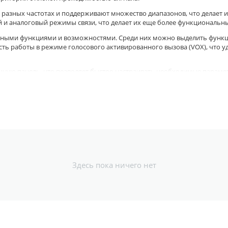
разных частотах и поддерживают множество диапазонов, что делает и
 и аналоговый режимы связи, что делает их еще более функциональн
ьными функциями и возможностями. Среди них можно выделить функ
ть работы в режиме голосового активированного вызова (VOX), что у
чную панель, что позволяет быстро настраивать необходимые параме
тво связи и широкий набор функций для профессионального использов
роительства и других сфер, где важна надежная связь на большие расс
Здесь пока ничего нет