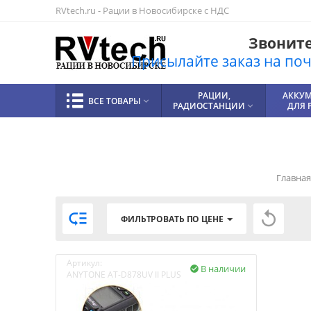
RVtech.ru - Рации в Новосибирске с НДС
Звоните!
Присылайте заказ на почт
РАЦИИ,
АККУ
ВСЕ ТОВАРЫ

РАДИОСТАНЦИИ
ДЛЯ 

Главная


ФИЛЬТРОВАТЬ ПО ЦЕНЕ
Артикул:
В наличии

ANYTONE AT-D878UV II PLUS