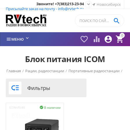
Звоните! +7(383)213-23-94

Новосибирск
Присылайте заказ на почту - info@rvtech.ru

0






МЕНЮ
Блок питания ICOM
Главная
/
Рации, радиостанции
/
Портативные радиостанции
/
Рации ICOM (Япония)
/
Аксессуары ICOM
/

Фильтры
В наличии
ICOM-PS-80
