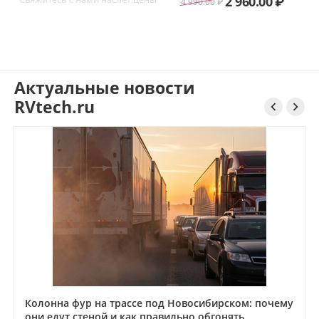
2 960.00
₽
4 990.00
₽
Новосибирск
Актуальные новости
RVtech.ru


Колонна фур на трассе под Новосибирском: почему
они едут стеной и как правильно обгонять