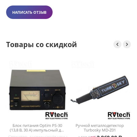
НАПИСАТЬ ОТЗЫВ
Товары со скидкой


Блок питания Optim PS-30
Ручной металлодетектор
(13,8 В, 30 А) импульсный для
Turbosky MD-Z01
радиостанций —
ены
Свяжитесь с нами насчёт цены