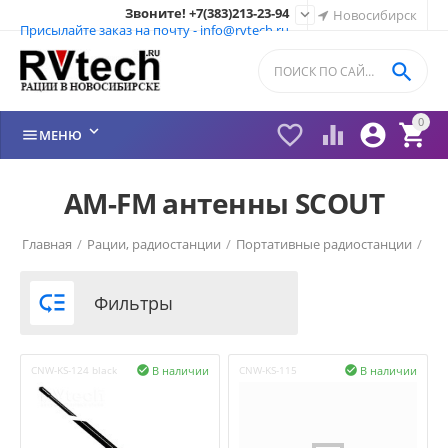
Звоните! +7(383)213-23-94

Новосибирск
Присылайте заказ на почту - info@rvtech.ru

0






МЕНЮ
AM-FM антенны SCOUT
Главная
/
Рации, радиостанции
/
Портативные радиостанции
/
Рации SCOUT (Италия)
/

Фильтры
В наличии
В наличии
CNW-KS-124 black

CNW-KS-115
