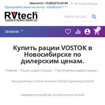
Звоните! +7(383)213-23-94

Новосибирск
Присылайте заказ на почту - info@rvtech.ru

0






МЕНЮ
Купить рации VOSTOK в
Новосибирске по
дилерским ценам.
Главная
/
Рации, радиостанции
/
Портативные радиостанции
/
Аккумуляторы Vostok
Антенна Vostok
Гарнитура Vostok
Зарядное устройство Vostok
Клипса Vostok