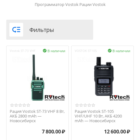
Программатор Vostok
Рации Vostok

Фильтры
В наличии
В наличии
Vostok ST-73 VHF

VOSTOK ST105

Рация Vostok ST-73 VHF 8 Вт,
Рация Vostok ST-105
АКБ 2800 mAh —
VHF/UHF 10 Вт, АКБ 4200
Новосибирск
mAh — Новосибирск
7 800.00
₽
12 600.00
₽