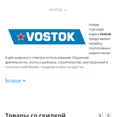
ВПЕРЕД
Новая
торговая
марка
Vostok
представляет
линейку
портативных
радиостанци
й для широкого спектра использования. Охранная
деятельность, охота и рыбалка, строительство, ресторанный и
гостиничный бизнес, геодезия и многое другое.
Новые рации Vostok
имеют запоминающееся название.
Благодаря логотипу с красной звездой они легко узнаваемы.
Больше
Модельный ряд включает в себя рацию
Vostok ST-101
, которая
комплектуется двумя антеннами для адаптации к разным
условиям. Компактная антенна позволит носить рацию в
кармане или на поясе под одеждой, длинная 36 сантиметровая
антенна обеспечит существенный прирост дальности связи.
Такого предложения на рынке портативных раций ещё не было!
Товары со скидкой

