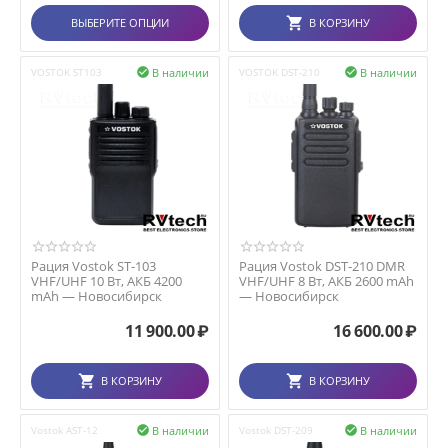
ВЫБЕРИТЕ ОПЦИИ
В КОРЗИНУ
В наличии
В наличии
VOSTOK ST103

VOSTOK DST-210

Рация Vostok ST-103
Рация Vostok DST-210 DMR
VHF/UHF 10 Вт, АКБ 4200
VHF/UHF 8 Вт, АКБ 2600 mAh
mAh — Новосибирск
— Новосибирск
11 900.00
₽
16 600.00
₽
В КОРЗИНУ
В КОРЗИНУ
В наличии
В наличии
Vostok AST-12

Vostok DST-209
