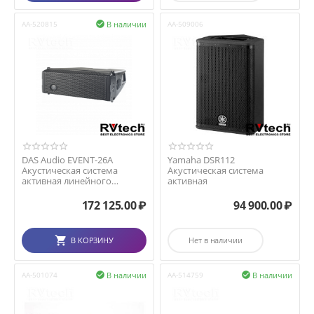
В наличии
AA-520815

AA-509006
DAS Audio EVENT-26A
Yamaha DSR112
Акустическая система
Акустическая система
активная линейного
активная
массива
172 125.00
₽
94 900.00
₽
В КОРЗИНУ
Нет в наличии
В наличии
В наличии
AA-501074

AA-514759
