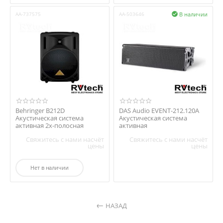
В наличии
AA-737575
AA-503646

Behringer B212D
DAS Audio EVENT-212.120A
Акустическая система
Акустическая система
активная 2х-полосная
активная
Свяжитесь с нами насчёт
Свяжитесь с нами насчёт
цены
цены
Нет в наличии
НАЗАД