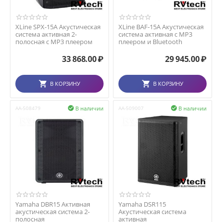
XLine SPX-15A Акустическая
XLine BAF-15A Акустическая
система активная 2-
система активная с MP3
полосная с MP3 плеером
плеером и Bluetooth
33 868.00
₽
29 945.00
₽
В КОРЗИНУ
В КОРЗИНУ
В наличии
В наличии
AA-508479

AA-509007

Yamaha DBR15 Активная
Yamaha DSR115
акустическая система 2-
Акустическая система
полосная
активная