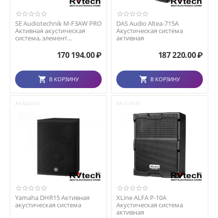
SE Audiotechnik M-F3AW PRO
DAS Audio Altea-715A
Активная акустическая
Акустическая система
система, элемент
активная
компактного массива
170 194.00
₽
187 220.00
₽
В КОРЗИНУ
В КОРЗИНУ
AA-524153
AA-518197
Yamaha DHR15 Активная
XLine ALFA P-10A
акустическая система
Акустическая система
активная