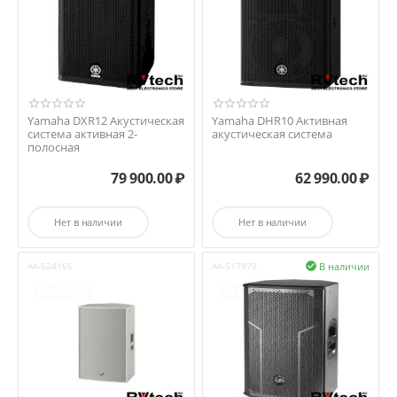
Yamaha DXR12 Акустическая
Yamaha DHR10 Активная
система активная 2-
акустическая система
полосная
79 900.00
₽
62 990.00
₽
Нет в наличии
Нет в наличии
В наличии
AA-524166
AA-517970
