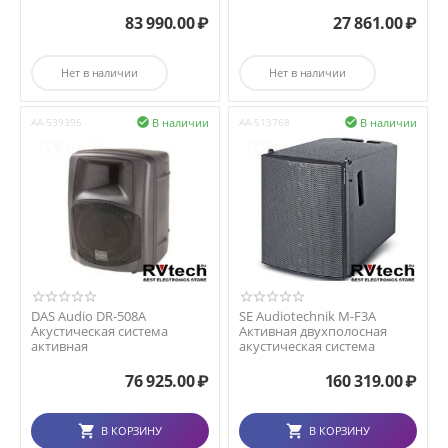
83 990.00
₽
27 861.00
₽
Нет в наличии
Нет в наличии
В наличии
В наличии
AA-539395

AA-513768

DAS Audio DR-508A
SE Audiotechnik M-F3A
Акустическая система
Активная двухполосная
активная
акустическая система
76 925.00
₽
160 319.00
₽
В КОРЗИНУ
В КОРЗИНУ