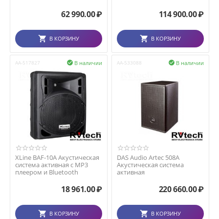
62 990.00
₽
114 900.00
₽
В КОРЗИНУ
В КОРЗИНУ
В наличии
В наличии
AA-517827

AA-533088

XLine BAF-10A Акустическая
DAS Audio Artec 508A
система активная с MP3
Акустическая система
плеером и Bluetooth
активная
18 961.00
₽
220 660.00
₽
В КОРЗИНУ
В КОРЗИНУ