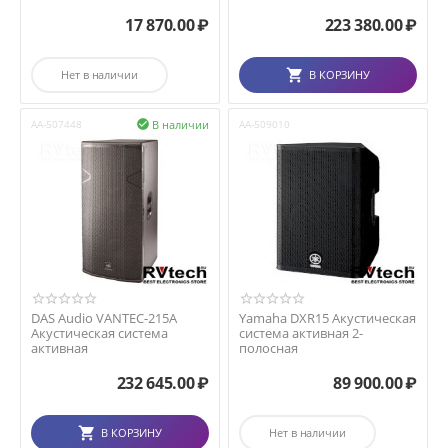
17 870.00
₽
223 380.00
₽
Нет в наличии
В КОРЗИНУ
В наличии
AA-507448

AA-509010
DAS Audio VANTEC-215A
Yamaha DXR15 Акустическая
Акустическая система
система активная 2-
активная
полосная
232 645.00
₽
89 900.00
₽
В КОРЗИНУ
Нет в наличии