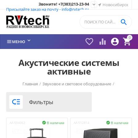
Звоните! +7(383)213-23-94

Новосибирск
Присылайте заказ на почту - info@rvtech.ru

0






МЕНЮ
Акустические системы
активные
Главная
/
Звуковое и световое оборудование
/

Фильтры
В наличии
В наличии
AA-504062

AA-512814
