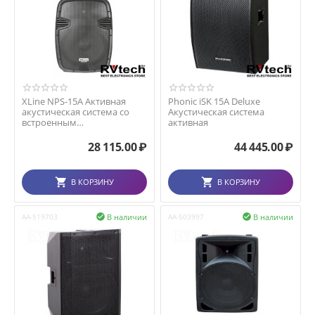
XLine NPS-15A Активная
Phonic iSK 15A Deluxe
акустическая система со
Акустическая система
встроенным
активная
аккумулятором, с
USB/SD/Bluet...
28 115.00
₽
44 445.00
₽
В КОРЗИНУ
В КОРЗИНУ
В наличии
В наличии
AA-519703

AA-503997
