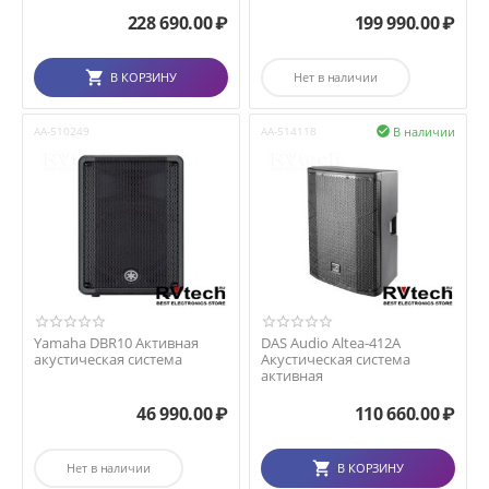
228 690.00
₽
199 990.00
₽
В КОРЗИНУ
Нет в наличии
В наличии
AA-510249
AA-514118

Yamaha DBR10 Активная
DAS Audio Altea-412A
акустическая система
Акустическая система
активная
46 990.00
₽
110 660.00
₽
Нет в наличии
В КОРЗИНУ