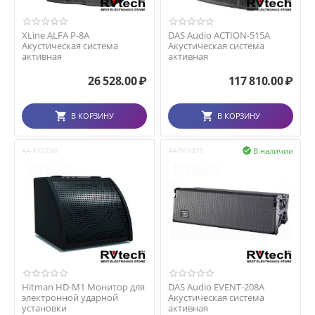
XLine ALFA P-8A
DAS Audio ACTION-515A
Акустическая система
Акустическая система
активная
активная
26 528.00
₽
117 810.00
₽
В КОРЗИНУ
В КОРЗИНУ
В наличии
AA-512736
AA-501075

Hitman HD-M1 Монитор для
DAS Audio EVENT-208A
электронной ударной
Акустическая система
установки
активная