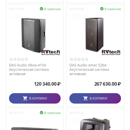
В наличии
В наличии
AA-513256

AA-530188

DAS Audio Altea-415A
DAS Audio Artec 526A
Акустическая система
Акустическая система
активная
активная
120 340.00
₽
267 630.00
₽
В КОРЗИНУ
В КОРЗИНУ
В наличии
AA-501297

AA-537126