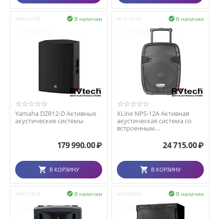
В наличии
В наличии
AA-524158

AA-518162

Yamaha DZR12-D Активные
XLine NPS-12A Активная
акустические системы
акустическая система со
встроенным
аккумулятором, с
USB/SD/Bluet...
179 990.00
₽
24 715.00
₽
В КОРЗИНУ
В КОРЗИНУ
В наличии
В наличии
AA-517828

AA-504069
