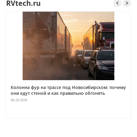
RVtech.ru


Автомобильная цифровая радиостанция АРГУТ
А‑1000D с функцией одночастотного ретранслятора
для объектов связи под ключ
05.21.2026