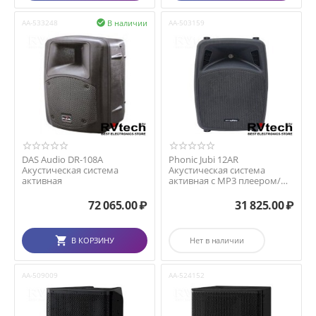
В наличии
AA-533248

AA-503159
DAS Audio DR-108A
Phonic Jubi 12AR
Акустическая система
Акустическая система
активная
активная с MP3 плеером/
рекордером
72 065.00
₽
31 825.00
₽
В КОРЗИНУ
Нет в наличии
AA-509009
AA-524152