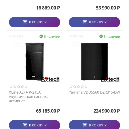
16 869.00
₽
53 990.00
₽
В КОРЗИНУ
В КОРЗИНУ
В наличии
В наличии
AA-518200

AA-524168

XLine ALFA P-215A
Yamaha VDD5560 DZR315-DW
Акустическая система
активная
65 185.00
₽
224 900.00
₽
В КОРЗИНУ
В КОРЗИНУ