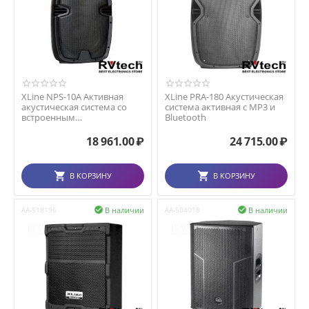
XLine NPS-10A Активная
XLine PRA-180 Акустическая
акустическая система со
система активная с MP3 и
встроенным
Bluetooth
аккумулятором, с
USB/SD/Bluet...
18 961.00
₽
24 715.00
₽
В КОРЗИНУ
В КОРЗИНУ
В наличии
В наличии
AA-518196

AA-504018
