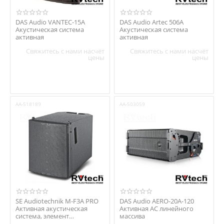
DAS Audio VANTEC-15A
DAS Audio Artec 506A
Акустическая система
Акустическая система
активная
активная
Свяжитесь с нами насчёт
Свяжитесь с нами насчёт
цены
цены
AA-518189
AA-503059
SE Audiotechnik M-F3A PRO
DAS Audio AERO-20A-120
Активная акустическая
Активная АС линейного
система, элемент
массива
компактного массива