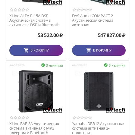
XLine ALFA P-15A DSP
DAS Audio COMPACT 2
Акустическая система
Акустическая система
активная с DSP и Bluetooth
активная
53 522.00
₽
547 827.00
₽
В КОРЗИНУ
В КОРЗИНУ
В наличии
В наличии
AA-517826

AA-508478

XLine BAF-8A Акустическая
Yamaha DBR12 Акустическая
система активная с MP3
система активная 2-
плеером и Bluetooth
полосная