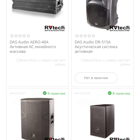
DAS Audio AERO-40A
DAS Audio DR-515A
Активная АС линейного
Акустическая система
массива
активная
Свяжитесь с нами насчёт
Свяжитесь с нами насчёт
цены
цены
Нет в наличии
В наличии
В наличии
AA-507447

AA-532649
