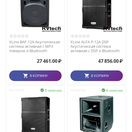
XLine BAF-12A Акустическая
XLine ALFA P-12A DSP
система активная с MP3
Акустическая система
плеером и Bluetooth
активная с DSP и Bluetooth
27 461.00
₽
47 856.00
₽
В КОРЗИНУ
В КОРЗИНУ
В наличии
В наличии
AA-518199

AA-536748
