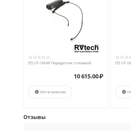
JTS UT-16HW Передатчик головной
JTS UT-
10 615.00
₽
Нет в наличии
Н


Отзывы