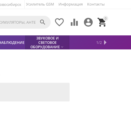
Усилитель GSM
Информация
Контакты
овосибирск
0





ЗВУКОВОЕ И
МЕТАЛЛОДЕТЕКТОР
ХИТЫ
КИСЛОТНЫЕ
1/2
НАБЛЮДЕНИЕ
СВЕТОВОЕ
УСЛУГИ
БЕЗОПАСНОСТЬ
СКИДКИ
НОВИНКИ


АККУМУЛЯТОРЫ
ПРОДАЖ
СФИНКС (SPHINX)

ОБОРУДОВАНИЕ

и