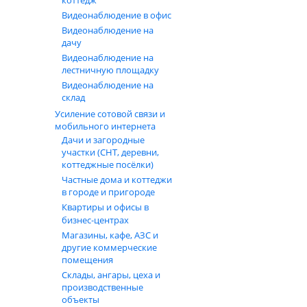
коттедж
Видеонаблюдение в офис
Видеонаблюдение на
дачу
Видеонаблюдение на
лестничную площадку
Видеонаблюдение на
склад
Усиление сотовой связи и
мобильного интернета
Дачи и загородные
участки (СНТ, деревни,
коттеджные посёлки)
Частные дома и коттеджи
в городе и пригороде
Квартиры и офисы в
бизнес‑центрах
Магазины, кафе, АЗС и
другие коммерческие
помещения
Склады, ангары, цеха и
производственные
объекты