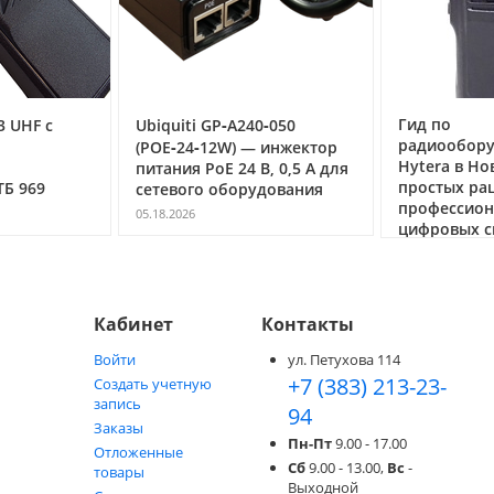
Гид по
3 UHF с
Ubiquiti GP‑A240‑050
радиообор
(POE‑24‑12W) — инжектор
Hytera в Но
питания PoE 24 В, 0,5 А для
простых ра
ТБ 969
сетевого оборудования
профессио
05.18.2026
цифровых с
05.05.2026
Кабинет
Контакты
Войти
ул. Петухова 114
+7 (383) 213-23-
Создать учетную
запись
94
Заказы
Пн-Пт
9.00 - 17.00
Отложенные
Сб
9.00 - 13.00,
Вс
-
товары
Выходной