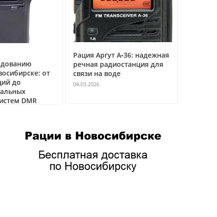
Рация Аргут А‑36: надежная
Рация Ар
удованию
речная радиостанция для
профес
восибирске: от
связи на воде
авиацио
ций до
VHF
04.03.2026
нальных
04.03.2026
истем DMR