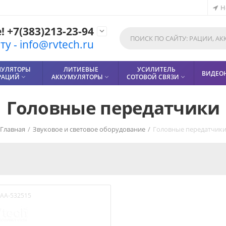
Н
 +7(383)213-23-94

у - info@rvtech.ru
МУЛЯТОРЫ
ЛИТИЕВЫЕ
УСИЛИТЕЛЬ
ВИДЕО
РАЦИЙ
АККУМУЛЯТОРЫ
СОТОВОЙ СВЯЗИ



Головные передатчики
Главная
/
Звуковое и световое оборудование
/
Головные передатчик
AA-532515