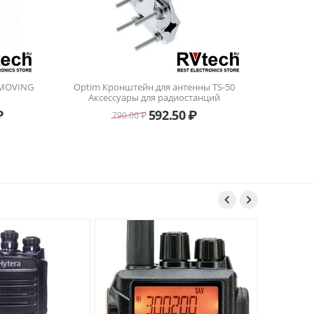
 MOVING
Optim Кронштейн для антенны TS-50
Аксессуары для радиостанций
₽
592.50
₽
790.00
₽

