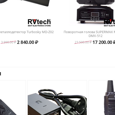
еталлодетектор Turbosky MD-Z02
Поворотная голова SUPERMAX
DMX-512
2 840.00
₽
17 200.00
3 990.00
₽
23 500.00
₽
u