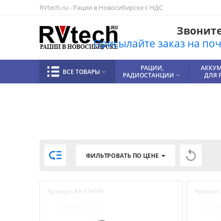
RVtech.ru - Рации в Новосибирске с НДС
Звоните!
Присылайте заказ на почт
РАЦИИ,
АККУ
ВСЕ ТОВАРЫ

РАДИОСТАНЦИИ
ДЛЯ 



ФИЛЬТРОВАТЬ ПО ЦЕНЕ
Артикул:
AA-539181
Артикул: