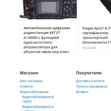
ссе под
Автомобильная цифровая
Рация Аргут А‑7
очему
радиостанция АРГУТ
сертификатом
ак
А‑1000D с функцией
транспортной
ь
одночастотного
безопасности С
ретранслятора для
05.20.2026
объектов связи под ключ
05.21.2026
Магазин
Покупателю
Блог магазина
Доставка и оплата
Новости
Пункты самовывоза
Видеонаблюдение
Возврат
Видеонаблюдение в
гараж
Видеонаблюдение в