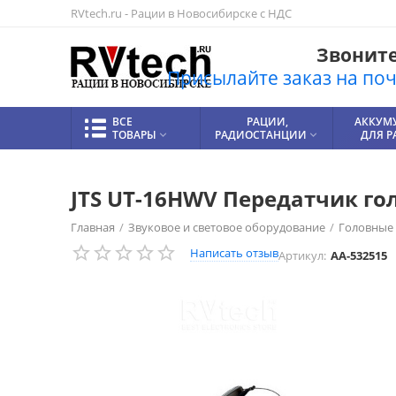
RVtech.ru - Рации в Новосибирске с НДС
Звоните!
Присылайте заказ на почт
ВСЕ
РАЦИИ,
АККУМ
ТОВАРЫ
РАДИОСТАНЦИИ
ДЛЯ 


JTS UT-16HWV Передатчик го
Главная
/
Звуковое и световое оборудование
/
Головные
Написать отзыв
Артикул:
AA-532515