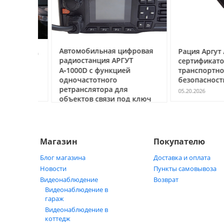
ссе под
Автомобильная цифровая
Рация Аргут А‑7
очему
радиостанция АРГУТ
сертификатом
ак
А‑1000D с функцией
транспортной
ь
одночастотного
безопасности С
ретранслятора для
05.20.2026
объектов связи под ключ
05.21.2026
Магазин
Покупателю
Блог магазина
Доставка и оплата
Новости
Пункты самовывоза
Видеонаблюдение
Возврат
Видеонаблюдение в
гараж
Видеонаблюдение в
коттедж