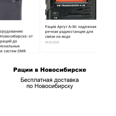
Рация Аргут А‑36: надежная
Рация Ар
удованию
речная радиостанция для
профес
восибирске: от
связи на воде
авиацио
ций до
VHF
04.03.2026
нальных
04.03.2026
истем DMR