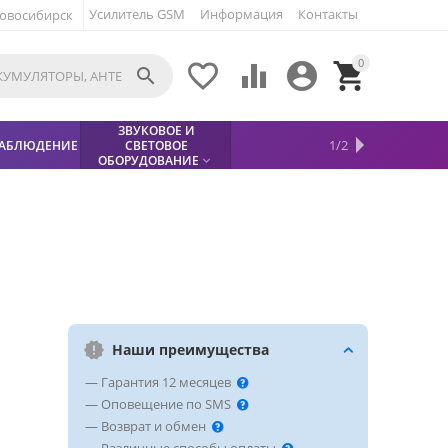
Усилитель GSM
Информация
Контакты
овосибирск
0





ЗВУКОВОЕ И
МЕТАЛЛОДЕТЕКТОР
ХИТЫ
КИСЛОТНЫЕ
1/2
АБЛЮДЕНИЕ
СВЕТОВОЕ
УСЛУГИ
БЕЗОПАСНОСТЬ
СКИДКИ
НОВИНКИ


АККУМУЛЯТОРЫ
ПРОДАЖ
СФИНКС (SPHINX)

ОБОРУДОВАНИЕ

Наши преимущества
— Гарантия 12 месяцев
— Оповещение по SMS
— Возврат и обмен