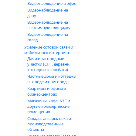
Видеонаблюдение в офис
Видеонаблюдение на
дачу
Видеонаблюдение на
лестничную площадку
Видеонаблюдение на
склад
Усиление сотовой связи и
мобильного интернета
Дачи и загородные
участки (СНТ, деревни,
коттеджные посёлки)
Частные дома и коттеджи
в городе и пригороде
Квартиры и офисы в
бизнес‑центрах
Магазины, кафе, АЗС и
другие коммерческие
помещения
Склады, ангары, цеха и
производственные
объекты