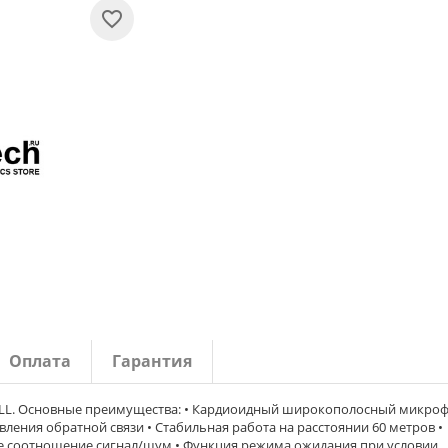
Оплата
Гарантия
PLL. Основные преимущества: • Кардиоидный широкополосный микро
ления обратной связи • Стабильная работа на расстоянии 60 метров •
кое соотношение сигнал/шум • Функция режима ожидания при условии