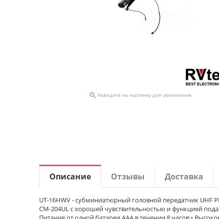

Наведите на картинку для увеличения
Описание
Отзывы
Доставка
UT-16HWV - субминиатюрный головной передатчик UHF 
CM-204UL с хорошей чувствительностью и функцией подав
Питание от одной батареи ААА в течении 8 часов • Высо