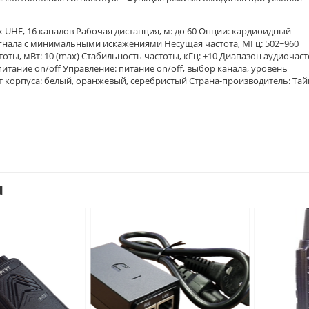
HF, 16 каналов Рабочая дистанция, м: до 60 Опции: кардиоидный
гнала с минимальными искажениями Несущая частота, МГц: 502~960
ты, мВт: 10 (max) Стабильность частоты, кГц: ±10 Диапазон аудиочаст
 питание on/off Управление: питание on/off, выбор канала, уровень
вет корпуса: белый, оранжевый, серебристый Страна-производитель: Та
u