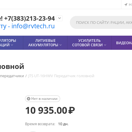
Н
 +7(383)213-23-94

у - info@rvtech.ru
УЛЯТОРЫ
ЛИТИЕВЫЕ
УСИЛИТЕЛЬ
ВИДЕОН
РАЦИЙ
АККУМУЛЯТОРЫ
СОТОВОЙ СВЯЗИ



ловной
 передатчики
/
JTS UT-16HWV Передатчик головной
Нет в наличии

10 935.00
₽
Время возврата:
10 дн.