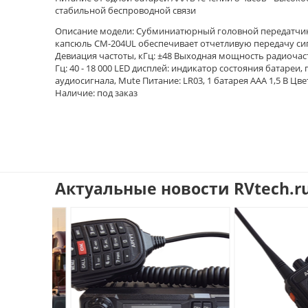
стабильной беспроводной связи
Описание модели: Субминиатюрный головной передатчик U
капсюль СМ-204UL обеспечивает отчетливую передачу си
Девиация частоты, кГц: ±48 Выходная мощность радиочасто
Гц: 40 - 18 000 LED дисплей: индикатор состояния батареи,
аудиосигнала, Mute Питание: LR03, 1 батарея ААА 1,5 В Ц
Наличие: под заказ
Актуальные новости RVtech.r