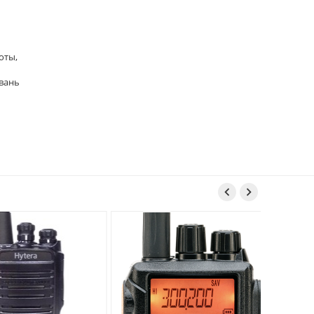
оты,
йвань

