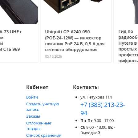
Гид по
3 UHF с
Ubiquiti GP‑A240‑050
радиообор
(POE‑24‑12W) — инжектор
Hytera в Но
питания PoE 24 В, 0,5 А для
простых ра
ТБ 969
сетевого оборудования
профессио
05.18.2026
цифровых с
05.05.2026
Кабинет
Контакты
Войти
ул. Петухова 114
+7 (383) 213-23-
Создать учетную
запись
94
Заказы
Пн-Пт
9.00 - 17.00
Отложенные
Сб
9.00 - 13.00,
Вс
-
товары
Выходной
Список сравнения