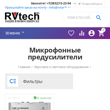
Звоните! +7(383)213-23-94

Новосибирск
Присылайте заказ на почту - info@rvtech.ru

0






МЕНЮ
Микрофонные
предусилители
Главная
/
Звуковое и световое оборудование
/

Фильтры
В наличии
AA-730922
