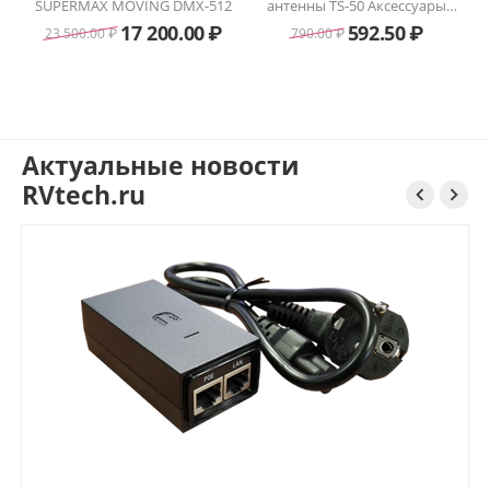
SUPERMAX MOVING DMX-512
антенны TS-50 Аксессуары
для радиостанций
17 200.00
₽
592.50
₽
23 500.00
₽
790.00
₽
Актуальные новости
RVtech.ru

