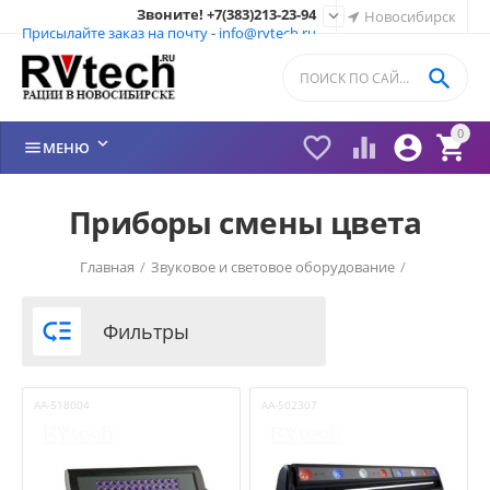
Звоните! +7(383)213-23-94

Новосибирск
Присылайте заказ на почту - info@rvtech.ru

0






МЕНЮ
Приборы смены цвета
Главная
/
Звуковое и световое оборудование
/

Фильтры
AA-518004
AA-502307