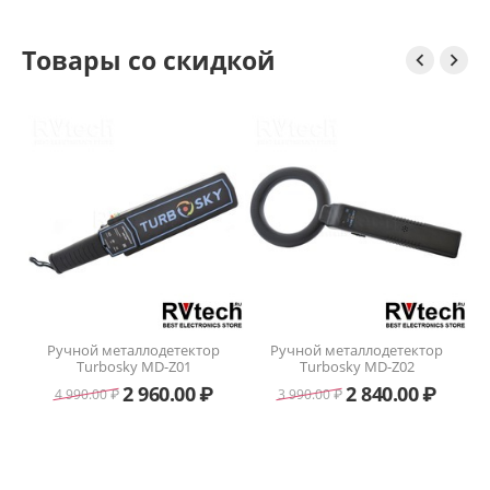
Товары со скидкой


S
Ручной металлодетектор
Ручной металлодетектор
ля
Turbosky MD-Z01
Turbosky MD-Z02
ены
2 960.00
₽
2 840.00
₽
4 990.00
₽
3 990.00
₽