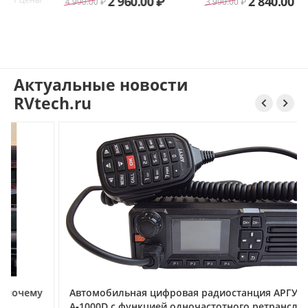
2 960.00
₽
2 840.00
₽
4 990.00
₽
3 990.00
₽
Актуальные новости
RVtech.ru


у
Автомобильная цифровая радиостанция АРГУТ
А‑1000D с функцией одночастотного ретранслятора