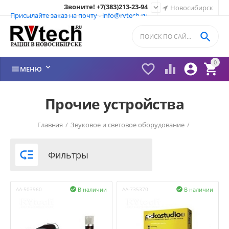
Звоните! +7(383)213-23-94

Новосибирск
Присылайте заказ на почту - info@rvtech.ru

0






МЕНЮ
Прочие устройства
Главная
/
Звуковое и световое оборудование
/

Фильтры
В наличии
В наличии
AA-503960

AA-735370
