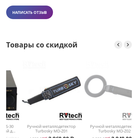
НАПИСАТЬ ОТЗЫВ
Товары со скидкой


30
Ручной металлодетектор
Ручной металлодетектор
для
Turbosky MD-Z01
Turbosky MD-Z02
цены