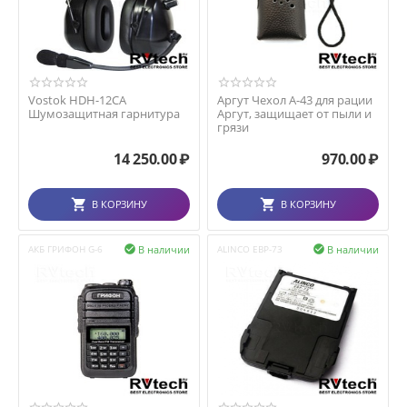
Vostok HDH-12СA
Аргут Чехол А-43 для рации
Шумозащитная гарнитура
Аргут, защищает от пыли и
грязи
14 250.00
₽
970.00
₽
В КОРЗИНУ
В КОРЗИНУ
В наличии
В наличии
АКБ ГРИФОН G-6

ALINCO EBP-73
