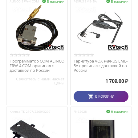
В наличии
В наличии
ALINCO ERW-4 COM

P@RUS EME- 5A

Программатор COM ALINCO
Гарнитура VOX P@RUS EME-
ERW-4 COM оригинал с
5A оригинал с доставкой по
доставкой по России
России
Свяжитесь с нами насчёт
1 709.00
₽
цены
В КОРЗИНУ
В наличии
Клипса TK-2107/2260/3207
FN62028
