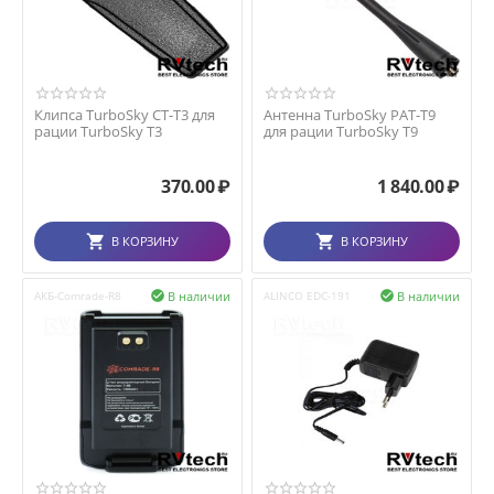
Клипса TurboSky CT-T3 для
Антенна TurboSky PAT-T9
рации TurboSky T3
для рации TurboSky T9
370.00
₽
1 840.00
₽
В КОРЗИНУ
В КОРЗИНУ
В наличии
В наличии
АКБ-Comrade-R8

ALINCO EDC-191
