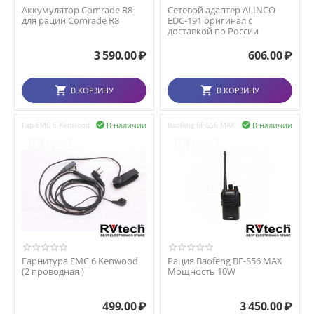
Аккумулятор Comrade R8
Сетевой адаптер ALINCO
для рации Comrade R8
EDC-191 оригинал с
доставкой по России
3 590.00
₽
606.00
₽
В КОРЗИНУ
В КОРЗИНУ
В наличии
В наличии
Гар-EMC 6 Kenwood

Baofeng BF-S56 MAX

Гарнитура EMC 6 Kenwood
Рация Baofeng BF-S56 MAX
(2 проводная )
Мощность 10W
499.00
₽
3 450.00
₽