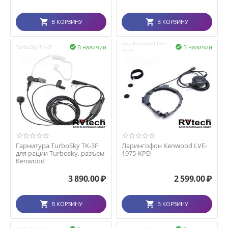
В КОРЗИНУ
В КОРЗИНУ
Лар-Kenwood LVE-
В наличии
В наличии
TurboSky-TK-3F


1975
Гарнитура TurboSky TK-3F
Ларингофон Kenwood LVE-
для рации Turbosky, разъем
1975-KPD
Kenwood
3 890.00
₽
2 599.00
₽
В КОРЗИНУ
В КОРЗИНУ