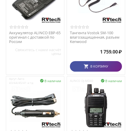
Аккумулятор ALINCO EBP-65
Тангента Vostok SM-100
оригинал с доставкой по
влагозащищенная, разъем
России
Kenwood
Свяжитесь с нами насчёт
1 759.00
₽
цены
В КОРЗИНУ
Аргут Авто
В наличии
В наличии

ALINCO DJ-MD40

43/44/45/41 и тд