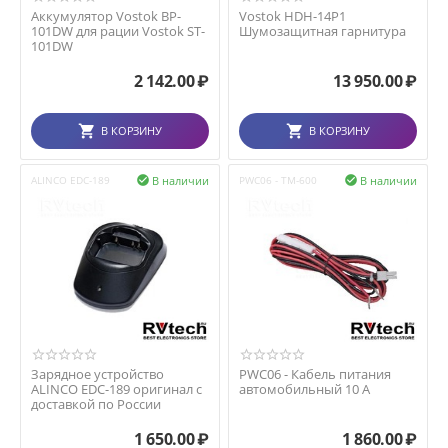
Аккумулятор Vostok BP-
Vostok HDH-14P1
101DW для рации Vostok ST-
Шумозащитная гарнитура
101DW
2 142.00
₽
13 950.00
₽
В КОРЗИНУ
В КОРЗИНУ
В наличии
В наличии
ALINCO EDC-189

PWC06 - TM-600

Зарядное устройство
PWC06 - Кабель питания
ALINCO EDC-189 оригинал с
автомобильный 10 А
доставкой по России
1 650.00
₽
1 860.00
₽