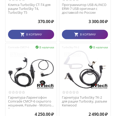
Клипса TurboSky CT-T4 для
Программатор USB ALINCO
рации TurboSky T4,
ERW-7 USB оригинал с
TurboSky T5
доставкой по России
370.00
₽
3 300.00
₽
В КОРЗИНУ
В КОРЗИНУ
В наличии
В наличии
Comrade-CMCP-6

TurboSky-TK-2

Гарнитура-Ларингофон
Гарнитура TurboSky TK-2
Comrade CMCP-6 скрытого
для рации Turbosky, разъем
ношения, Разъём - Motorola
Kenwood
2 pin
4 250.00
₽
2 490.00
₽