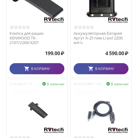
Клипса для рации
Аккумуляторная батарея
KENWOOD TK-
Аргут А-25 new Li-pol 2200
2107/2260/3207
мА·ч
199.00
₽
4 590.00
₽
В КОРЗИНУ
В КОРЗИНУ
В наличии
В наличии
TurboSky-CT-T4

ALINCO ERW-7 USB
