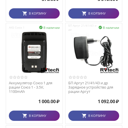
В КОРЗИНУ
В КОРЗИНУ
БП Аргут 21/41/43 и
В наличии
В наличии
АКБ Союз 1


др
Аккумулятор Союз 1 для
БП Аргут 21/41/43 и др
рации Союз 1 - 3.5V,
Зарядное устройство для
1100mAh
рации Аргут
1 000.00
₽
1 092.00
₽
В КОРЗИНУ
В КОРЗИНУ