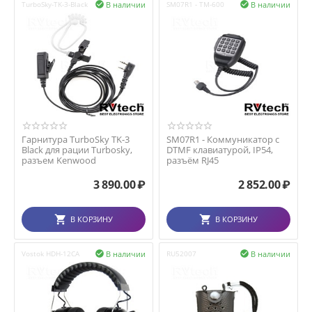
В наличии
В наличии
TurboSky-TK-3-Black

SM07R1 - TM-600

Гарнитура TurboSky TK-3
SM07R1 - Коммуникатор с
Black для рации Turbosky,
DTMF клавиатурой, IP54,
разъем Kenwood
разъём RJ45
3 890.00
₽
2 852.00
₽
В КОРЗИНУ
В КОРЗИНУ
В наличии
В наличии
Vostok HDH-12СA

RU52007
