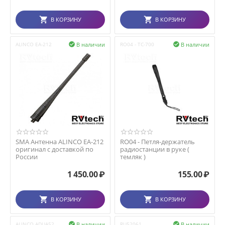
В КОРЗИНУ
В КОРЗИНУ
В наличии
В наличии
ALINCO EA-212

RO04 - TC-700

SMA Антенна ALINCO EA-212
RO04 - Петля-держатель
оригинал с доставкой по
радиостанции в руке (
России
темляк )
1 450.00
₽
155.00
₽
В КОРЗИНУ
В КОРЗИНУ
В наличии
В наличии
ALINCO ADUA52

RU52061
