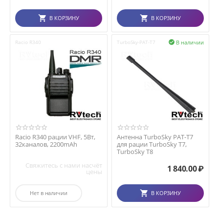
В КОРЗИНУ
В КОРЗИНУ
В наличии
Racio R340
TurboSky-PAT-T7

Racio R340 рации VHF, 5Вт,
Антенна TurboSky PAT-T7
32каналов, 2200mAh
для рации TurboSky T7,
TurboSky T8
Свяжитесь с нами насчёт
1 840.00
₽
цены
Нет в наличии
В КОРЗИНУ