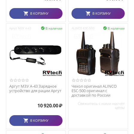
В КОРЗИНУ
В КОРЗИНУ
В наличии
В наличии
Аргут МЗУ А-43

ALINCO ESC-500

Аргут МЗУ А-43 Зарядное
Чехол оригинал ALINCO
устройство для рации Аргут
ESC-500 оригинал с
доставкой по России
Свяжитесь с нами насчёт
10 920.00
₽
цены
В КОРЗИНУ