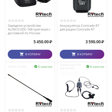
Зарядное устройство
Аккумулятор Comrade R7
ALINCO EDC-168 оригинал с
для рации Comrade R7
доставкой по России
5 450.00
₽
3 590.00
₽
В КОРЗИНУ
В КОРЗИНУ
Гар-Kenwood LVA-
В наличии
В наличии
ALINCO EA-446L


333106-KPD