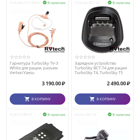
В наличии
В наличии
TurboSky-TV-3-White

TurboSky-BCT-T4

Гарнитура TurboSky TV-3
Зарядное устройство
White для рации, разъем
TurboSky BCT-T4 для рации
Vertex/Yaesu
TurboSky T4, TurboSky T5
3 190.00
₽
2 490.00
₽
В КОРЗИНУ
В КОРЗИНУ
В наличии
В наличии
ALINCO EBP-65

Vostok SM-100
