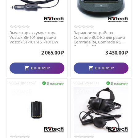
Эмулятор аккумулятора
Зарядное устройство
Vostok BE-101 для рации
Comrade BCC-R5 для рации
Vostok ST-101 и ST-101DW
Comrade R4, Comrade R5,
Comrade R6
2 065.00
₽
3 430.00
₽
В КОРЗИНУ
В КОРЗИНУ
В наличии
В наличии
Vostok BP-101DW

Vostok HDH-14P1
