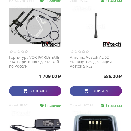
В наличии
В наличии
P@RUS EME 314-1

Vostok AL-52

Гарнитура VOX P@RUS EME
Антенна Vostok AL-52
314-1 оригинал с доставкой
стандартная для рации
по России
Vostok ST-52
1 709.00
₽
688.00
₽
В КОРЗИНУ
В КОРЗИНУ
В наличии
В наличии
Vostok BE-101

Comrade-BCC-R5
