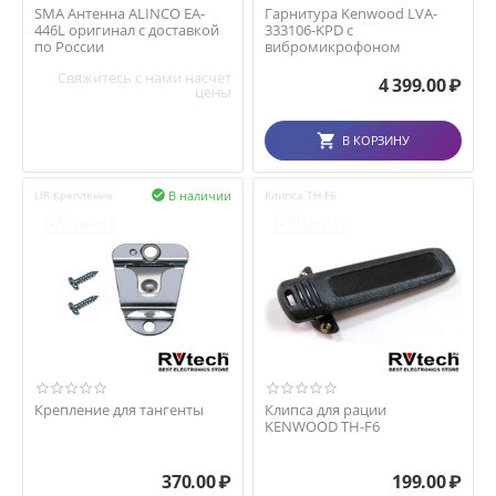
SMA Антенна ALINCO EA-
Гарнитура Kenwood LVA-
446L оригинал с доставкой
333106-KPD с
по России
вибромикрофоном
Свяжитесь с нами насчёт
4 399.00
₽
цены
В КОРЗИНУ
В наличии
LIR-Крепление

Клипса TH-F6
Крепление для тангенты
Клипса для рации
KENWOOD TH-F6
370.00
₽
199.00
₽