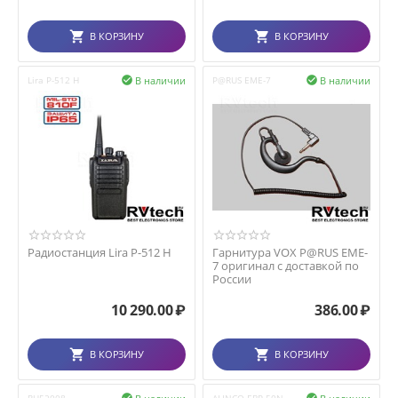
В КОРЗИНУ
В КОРЗИНУ
В наличии
В наличии
Lira P-512 H

P@RUS EME-7

Радиостанция Lira P-512 H
Гарнитура VOX P@RUS EME-
7 оригинал с доставкой по
России
10 290.00
₽
386.00
₽
В КОРЗИНУ
В КОРЗИНУ