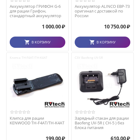
Аккумулятор ГРИФОН G-6
Аккумулятор ALINCO EBP-73
для рации Грифон,
оригинал с доставкой по
стандартный аккумулятор
России
1 000.00
₽
10 750.00
₽
В КОРЗИНУ
В КОРЗИНУ
Клипса TH-F4AT/TH-K4AT
СЗУ Baofeng UV-5R
Клипса для рации
Зарядный стакан для рации
KENWOOD TH-F4AT/TH-K4AT
Baofeng UV-5R ( CH-5 ) без
блока питания
199.00
₽
610.00
₽