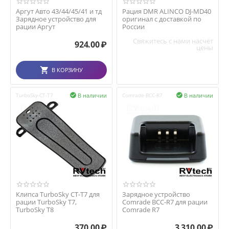
Аргут Авто 43/44/45/41 и тд
Рация DMR ALINCO DJ-MD40
Зарядное устройство для
оригинал с доставкой по
рации Аргут
России
Свяжитесь с нами насчёт
924.00
₽
цены
В КОРЗИНУ
В наличии
В наличии
TurboSky-CT-T7

Comrade-BCC-R7

Клипса TurboSky CT-T7 для
Зарядное устройство
рации TurboSky T7,
Comrade BCC-R7 для рации
TurboSky T8
Comrade R7
370.00
₽
3 310.00
₽