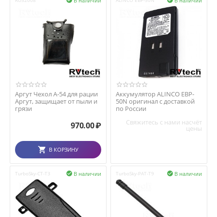
В наличии
В наличии
RU52008

ALINCO EBP-50N

Аргут Чехол А-54 для рации
Аккумулятор ALINCO EBP-
Аргут, защищает от пыли и
50N оригинал с доставкой
грязи
по России
Свяжитесь с нами насчёт
970.00
₽
цены
В КОРЗИНУ
В наличии
В наличии
TurboSky-CT-T3

TurboSky-PAT-T9
