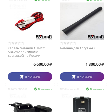
Кабель питания ALINCO
Антенна для Аргут А43
ADUA52 оригинал с
доставкой по России
6 600.00
₽
1 800.00
₽
В КОРЗИНУ
В КОРЗИНУ
В наличии
В наличии
ALINCO EDC-168

АКБ-Comrade-R7
