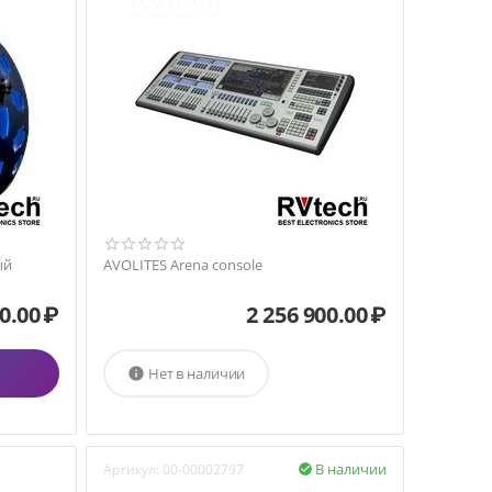
ый
AVOLITES Arena console
0.00
₽
2 256 900.00
₽
Нет в наличии

В наличии
Артикул:
00-00002797
