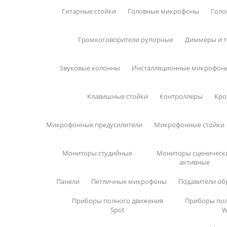
Гитарные стойки
Головные микрофоны
Голо
Громкоговорители рупорные
Диммеры и т
Звуковые колонны
Инсталляционные микрофон
Клавишные стойки
Контроллеры
Кро
Микрофонные предусилители
Микрофонные стойки
Мониторы студийные
Мониторы сценическ
активные
Панели
Петличные микрофоны
Подавители об
Приборы полного движения
Приборы пол
Spot
W