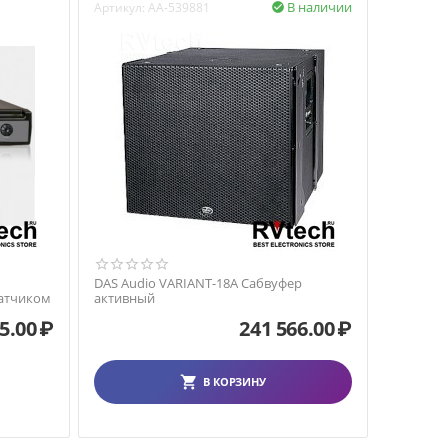
В наличии
Артикул:
AA-539881

DAS Audio VARIANT-18A Сабвуфер
атчиком
активный
5.00
₽
241 566.00
₽
В КОРЗИНУ