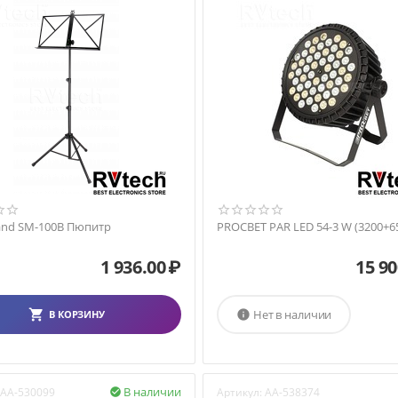
tand SM-100B Пюпитр
PROCBET PAR LED 54-3 W (3200+6
1 936.00
₽
15 90
Нет в наличии
В КОРЗИНУ

В наличии
AA-530099
Артикул:
AA-538374
