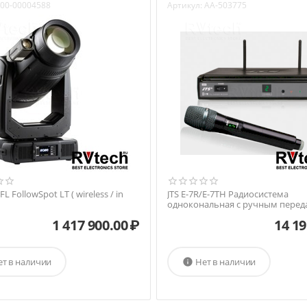
00-00004588
Артикул:
AA-503775
 FollowSpot LT ( wireless / in
JTS E-7R/E-7TH Радиосистема
однокональная с ручным перед
1 417 900.00
₽
14 19
ет в наличии
Нет в наличии
