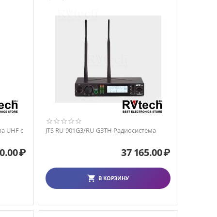
ма UHF с
JTS RU-901G3/RU-G3TH Радиосистема
0.00
₽
37 165.00
₽
В КОРЗИНУ