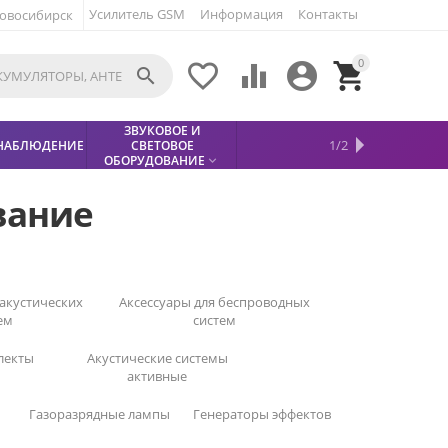
Усилитель GSM
Информация
Контакты
овосибирск
0





ЗВУКОВОЕ И
МЕТАЛЛОДЕТЕКТОР
ХИТЫ
КИСЛОТНЫЕ
1/2
НАБЛЮДЕНИЕ
СВЕТОВОЕ
УСЛУГИ
БЕЗОПАСНОСТЬ
СКИДКИ
НОВИНКИ


АККУМУЛЯТОРЫ
ПРОДАЖ
СФИНКС (SPHINX)

ОБОРУДОВАНИЕ

вание
 акустических
Аксессуары для беспроводных
ем
систем
лекты
Акустические системы
активные
Газоразрядные лампы
Генераторы эффектов