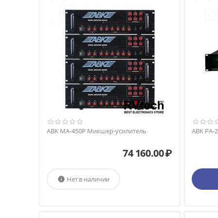
ABK MA-450P Микшер-усилитель
ABK PA-2
74 160.00
₽
Нет в наличии
