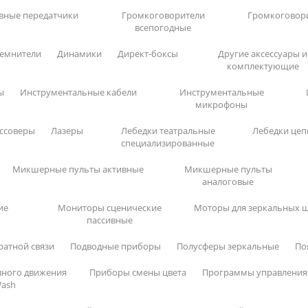
вные передатчики
Громкоговорители
Громкоговор
всепогодные
емнители
Динамики
Директ-боксы
Другие аксессуары и
комплектующие
ы
Инструментальные кабели
Инструментальные
микрофоны
ссоверы
Лазеры
Лебедки театральные
Лебедки це
специализированные
Микшерные пульты активные
Микшерные пульты
аналоговые
ие
Мониторы сценические
Моторы для зеркальных 
пассивные
ратной связи
Подводные приборы
Полусферы зеркальные
По
ного движения
Приборы смены цвета
Программы управления
ash