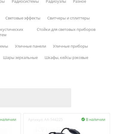
ры
Радиосистемы
Радиоузлы
Разное
Световые эффекты
Свитчеры и сплиттеры
акустических
Стойки для световых приборов
тем
темы
Уличные панели
Уличные приборы
Шары зеркальные
Шкафы, кейсы рэковые
 наличии
В наличии
Артикул:
AA-544225
