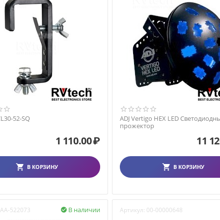
CL30-52-SQ
ADJ Vertigo HEX LED Светодиодн
прожектор
1 110.00
₽
11 12
В КОРЗИНУ
В КОРЗИНУ
В наличии
AA-522073
Артикул:
00-00000648
