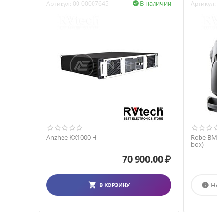
В наличии
Артикул:
00-00007645
Артикул:

Anzhee KX1000 H
Robe BMFL
box)
70 900.00
₽
Н
В КОРЗИНУ
