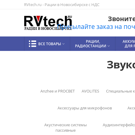
RVtech.ru - Рации в Новосибирске с НДС
Звоните!
Присылайте заказ на почт
РАЦИИ,
АККУ
ВСЕ ТОВАРЫ

РАДИОСТАНЦИИ
ДЛЯ 

Звук
Anzhee и PROCBET
AVOLITES
Cпециальные 
Аксессуары для микрофонов
Акс
Акустические системы
Аудиоинтерфейс
пассивные