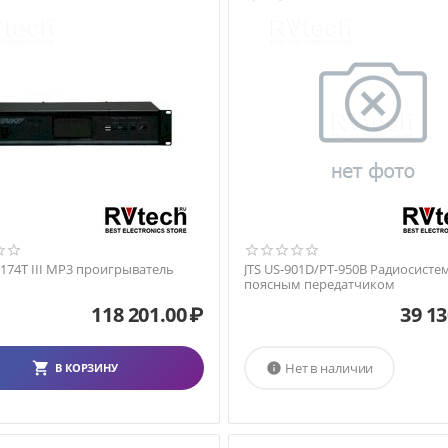
174T III MP3 проигрыватель
JTS US-901D/PT-950B Радиосисте
поясным передатчиком
118 201.00
₽
39 13
Нет в наличии
В КОРЗИНУ
