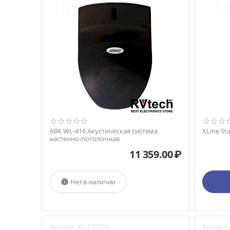
ABK WL-416 Акустическая система
XLine S
настенно-потолочная
11 359.00
₽
Нет в наличии

Артикул:
AA-539798
Артикул: