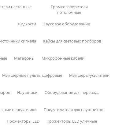
ители настенные
Громкоговорители
потолочные
Жидкости
Звуковое оборудование
Источники сигнала
Кейсы для световых приборов
пные
Мегафоны
Микрофонные кабели
Микшерные пульты цифровые
Микшеры-усилители
шаров
Наушники
Оборудование для перевода
ясные передатчики
Предусилители для наушников
Прожекторы LED
Прожекторы LED уличные