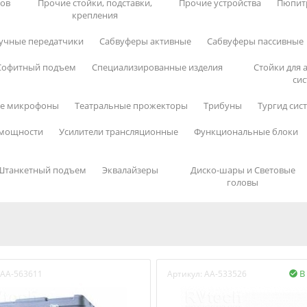
тов
Прочие стойки, подставки,
Прочие устройства
Пюпит
крепления
учные передатчики
Сабвуферы активные
Сабвуферы пассивные
Софитный подъем
Специализированные изделия
Стойки для 
сис
ые микрофоны
Театральные прожекторы
Трибуны
Тургид сис
 мощности
Усилители трансляционные
Функциональные блоки
Штанкетный подъем
Эквалайзеры
Диско-шары и Световые
головы
В
AA-563611
Артикул:
AA-533526
