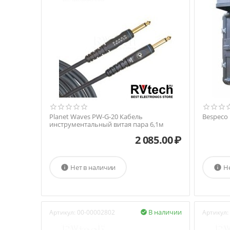
Planet Waves PW-G-20 Кабель
Bespeco
инструментальный витая пара 6,1м
2 085.00
₽
Нет в наличии
Н


В наличии
Артикул:
00-00002802
Артикул:
