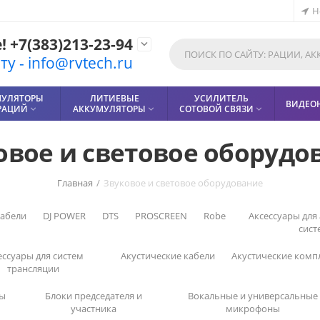
Н
 +7(383)213-23-94

у - info@rvtech.ru
МУЛЯТОРЫ
ЛИТИЕВЫЕ
УСИЛИТЕЛЬ
ВИДЕО
РАЦИЙ
АККУМУЛЯТОРЫ
СОТОВОЙ СВЯЗИ



овое и световое оборудо
Главная
/
Звуковое и световое оборудование
кабели
DJ POWER
DTS
PROSCREEN
Robe
Аксессуары для
сист
ессуары для систем
Акустические кабели
Акустические комп
трансляции
ы
Блоки председателя и
Вокальные и универсальные
участника
микрофоны