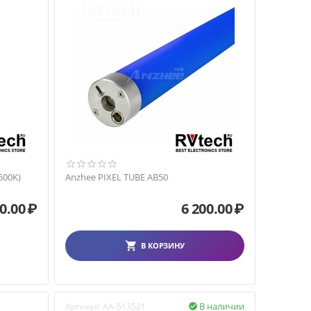
500K)
Anzhee PIXEL TUBE AB50
0.00
₽
6 200.00
₽
В КОРЗИНУ
В наличии
Артикул:
AA-513521
