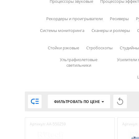
Процессоры звуковые
Процессоры эффек
Рекордеры и проигрыватели
Ресиверы
Р
Системы мониторинга
Сканеры и роллеры
Стойки рэковые
Стробоскопы
Студийн
Ультрафиолетовые
Усилители
светильники


ФИЛЬТРОВАТЬ ПО ЦЕНЕ
Артикул:
AA-550259
Артикул: