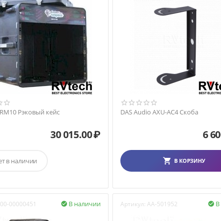
 RM10 Рэковый кейс
DAS Audio AXU-AC4 Скоба
30 015.00
₽
6 60
ет в наличии
В КОРЗИНУ
В наличии
В
00-00000451
Артикул:
AA-501952

